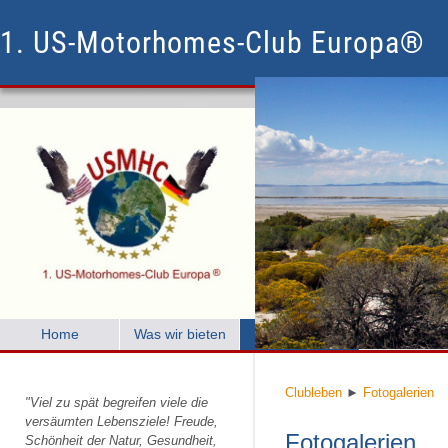
1. US-Motorhomes-Club Europa®
Home
Was wir bieten
Clubleben
Mitglied w
Clubleben
►
Fotogalerien
"Viel zu spät begreifen viele die
versäumten Lebensziele! Freude,
Fotogalerien
Schönheit der Natur, Gesundheit,