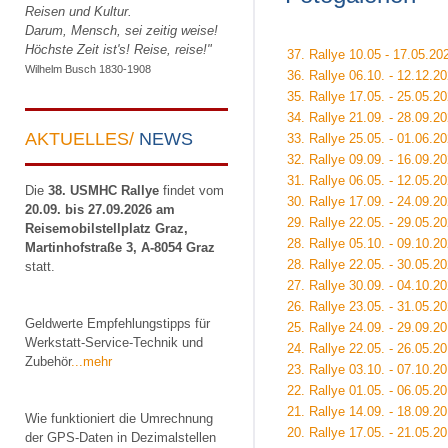
Reisen und Kultur.
Darum, Mensch, sei zeitig weise!
Höchste Zeit ist's! Reise, reise!"
37. Rallye 10.05 - 17.05.2
Wilhelm Busch 1830-1908
36. Rallye 06.10. - 12.12.20
35. Rallye 17.05. - 25.05.2
34. Rallye 21.09. - 28.09.2
AKTUELLES/
NEWS
33. Rallye 25.05. - 01.06.2
32. Rallye 09.09. - 16.09.20
31. Rallye 06.05. - 12.05.
Die
38. USMHC Rallye
findet vom
30. Rallye 17.09. - 24.09.20
20.09. bis 27.09.2026 am
29. Rallye 22.05. - 29.05.
Reisemobilstellplatz Graz,
28. Rallye 05.10. - 09.10.
Martinhofstraße 3, A-8054 Graz
28. Rallye 22.05. - 30.05.
statt.
27. Rallye 30.09. - 04.10.
26. Rallye 23.05. - 31.05.
Geldwerte Empfehlungstipps für
25. Rallye 24.09. - 29.09.
Werkstatt-Service-Technik und
24. Rallye 22.05. - 26.05.2
Zubehör
...mehr
23. Rallye 03.10. - 07.10.
22. Rallye 01.05. - 06.05.2
21. Rallye 14.09. - 18.09.20
Wie funktioniert die Umrechnung
20. Rallye 17.05. - 21.05.2
der GPS-Daten in Dezimalstellen