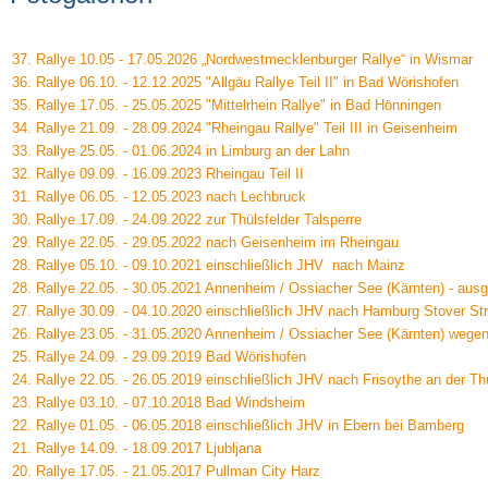
37. Rallye 10.05 - 17.05.2026 „Nordwestmecklenburger Rallye“ in Wismar
36. Rallye 06.10. - 12.12.2025 "Allgäu Rallye Teil II" in Bad Wörishofen
35. Rallye 17.05. - 25.05.2025 "Mittelrhein Rallye" in Bad Hönningen
34. Rallye 21.09. - 28.09.2024 "Rheingau Rallye" Teil III in Geisenheim
33. Rallye 25.05. - 01.06.2024 in Limburg an der Lahn
32. Rallye 09.09. - 16.09.2023 Rheingau Teil II
31. Rallye 06.05. - 12.05.2023 nach Lechbruck
30. Rallye 17.09. - 24.09.2022 zur Thülsfelder Talsperre
29. Rallye 22.05. - 29.05.2022 nach Geisenheim im Rheingau
28. Rallye 05.10. - 09.10.2021 einschließlich JHV nach Mainz
28. Rallye 22.05. - 30.05.2021 Annenheim / Ossiacher See (Kärnten) - ausg
27. Rallye 30.09. - 04.10.2020 einschließlich JHV nach Hamburg Stover St
26. Rallye 23.05. - 31.05.2020 Annenheim / Ossiacher See (Kärnten) wege
25. Rallye 24.09. - 29.09.2019 Bad Wörishofen
24. Rallye 22.05. - 26.05.2019 einschließlich JHV nach Frisoythe an der Thü
23. Rallye 03.10. - 07.10.2018 Bad Windsheim
22. Rallye 01.05. - 06.05.2018 einschließlich JHV in Ebern bei Bamberg
21. Rallye 14.09. - 18.09.2017 Ljubljana
20. Rallye 17.05. - 21.05.2017 Pullman City Harz