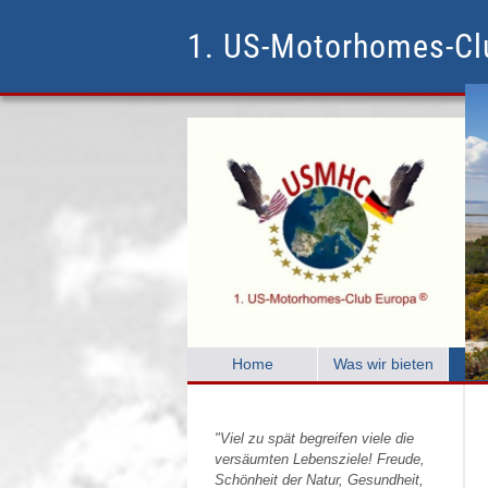
1. US-Motorhomes-C
Home
Was wir bieten
C
"Viel zu spät begreifen viele die
versäumten Lebensziele! Freude,
Schönheit der Natur, Gesundheit,