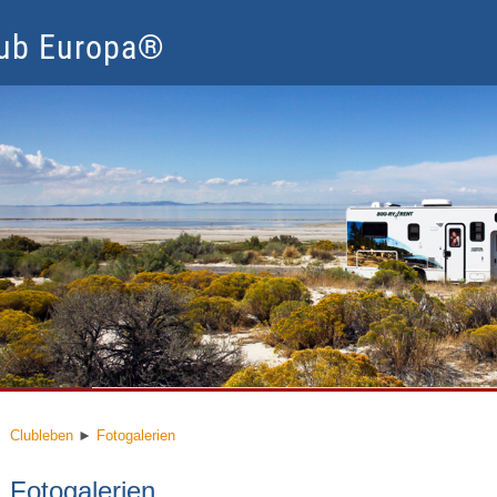
lub Europa®
lubleben
Mitglied werden
Nur für Mitglieder
Service
Clubleben
►
Fotogalerien
Fotogalerien