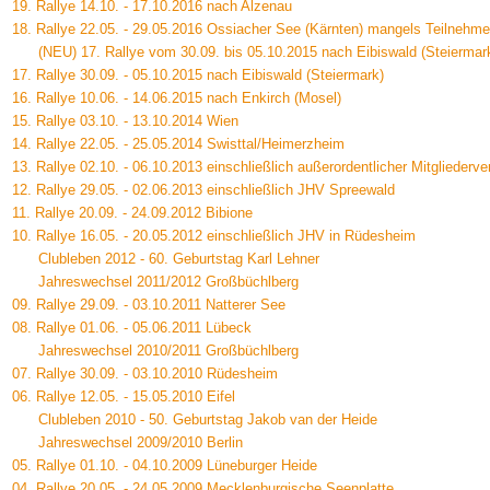
19. Rallye 14.10. - 17.10.2016 nach Alzenau
18. Rallye 22.05. - 29.05.2016 Ossiacher See (Kärnten) mangels Teilnehme
(NEU) 17. Rallye vom 30.09. bis 05.10.2015 nach Eibiswald (Steiermar
17. Rallye 30.09. - 05.10.2015 nach Eibiswald (Steiermark)
16. Rallye 10.06. - 14.06.2015 nach Enkirch (Mosel)
15. Rallye 03.10. - 13.10.2014 Wien
14. Rallye 22.05. - 25.05.2014 Swisttal/Heimerzheim
13. Rallye 02.10. - 06.10.2013 einschließlich außerordentlicher Mitglieder
12. Rallye 29.05. - 02.06.2013 einschließlich JHV Spreewald
11. Rallye 20.09. - 24.09.2012 Bibione
10. Rallye 16.05. - 20.05.2012 einschließlich JHV in Rüdesheim
Clubleben 2012 - 60. Geburtstag Karl Lehner
Jahreswechsel 2011/2012 Großbüchlberg
09. Rallye 29.09. - 03.10.2011 Natterer See
08. Rallye 01.06. - 05.06.2011 Lübeck
Jahreswechsel 2010/2011 Großbüchlberg
07. Rallye 30.09. - 03.10.2010 Rüdesheim
06. Rallye 12.05. - 15.05.2010 Eifel
Clubleben 2010 - 50. Geburtstag Jakob van der Heide
Jahreswechsel 2009/2010 Berlin
05. Rallye 01.10. - 04.10.2009 Lüneburger Heide
04. Rallye 20.05. - 24.05.2009 Mecklenburgische Seenplatte