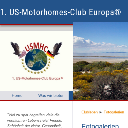
1. US-Motorhomes-Club Europa®
Home
Was wir bieten
Clubleben
Mitglied w
Clubleben
►
Fotogalerien
"Viel zu spät begreifen viele die
versäumten Lebensziele! Freude,
Fotogalerien
Schönheit der Natur, Gesundheit,