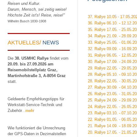
Reisen und Kultur.
Darum, Mensch, sei zeitig weise!
Höchste Zeit ist's! Reise, reise!"
37. Rallye 10.05 - 17.05.2
Wilhelm Busch 1830-1908
36. Rallye 06.10. - 12.12.20
35. Rallye 17.05. - 25.05.2
34. Rallye 21.09. - 28.09.2
AKTUELLES/
NEWS
33. Rallye 25.05. - 01.06.2
32. Rallye 09.09. - 16.09.20
31. Rallye 06.05. - 12.05.
Die
38. USMHC Rallye
findet vom
30. Rallye 17.09. - 24.09.20
20.09. bis 27.09.2026 am
29. Rallye 22.05. - 29.05.
Reisemobilstellplatz Graz,
28. Rallye 05.10. - 09.10.
Martinhofstraße 3, A-8054 Graz
28. Rallye 22.05. - 30.05.
statt.
27. Rallye 30.09. - 04.10.
26. Rallye 23.05. - 31.05.
Geldwerte Empfehlungstipps für
25. Rallye 24.09. - 29.09.
Werkstatt-Service-Technik und
24. Rallye 22.05. - 26.05.2
Zubehör
...mehr
23. Rallye 03.10. - 07.10.
22. Rallye 01.05. - 06.05.2
21. Rallye 14.09. - 18.09.20
Wie funktioniert die Umrechnung
20. Rallye 17.05. - 21.05.2
der GPS-Daten in Dezimalstellen