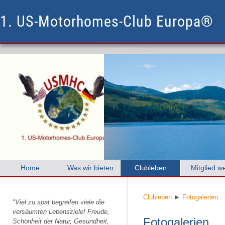
1. US-Motorhomes-Club Europa®
Home
Was wir bieten
Clubleben
Mitglied w
Clubleben
►
Fotogalerien
"Viel zu spät begreifen viele die
versäumten Lebensziele! Freude,
Fotogalerien
Schönheit der Natur, Gesundheit,