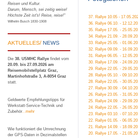
Reisen und Kultur.
Darum, Mensch, sei zeitig weise!
Höchste Zeit ist's! Reise, reise!"
37. Rallye 10.05 - 17.05.2
Wilhelm Busch 1830-1908
36. Rallye 06.10. - 12.12.20
35. Rallye 17.05. - 25.05.2
34. Rallye 21.09. - 28.09.2
AKTUELLES/
NEWS
33. Rallye 25.05. - 01.06.2
32. Rallye 09.09. - 16.09.20
31. Rallye 06.05. - 12.05.
Die
38. USMHC Rallye
findet vom
30. Rallye 17.09. - 24.09.20
20.09. bis 27.09.2026 am
29. Rallye 22.05. - 29.05.
Reisemobilstellplatz Graz,
28. Rallye 05.10. - 09.10.
Martinhofstraße 3, A-8054 Graz
28. Rallye 22.05. - 30.05.
statt.
27. Rallye 30.09. - 04.10.
26. Rallye 23.05. - 31.05.
Geldwerte Empfehlungstipps für
25. Rallye 24.09. - 29.09.
Werkstatt-Service-Technik und
24. Rallye 22.05. - 26.05.2
Zubehör
...mehr
23. Rallye 03.10. - 07.10.
22. Rallye 01.05. - 06.05.2
21. Rallye 14.09. - 18.09.20
Wie funktioniert die Umrechnung
20. Rallye 17.05. - 21.05.2
der GPS-Daten in Dezimalstellen