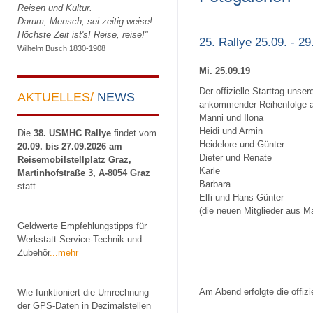
Reisen und Kultur.
Darum, Mensch, sei zeitig weise!
Höchste Zeit ist's! Reise, reise!"
25. Rallye 25.09. - 
Wilhelm Busch 1830-1908
Mi. 25.09.19
Der offizielle Starttag unser
AKTUELLES/
NEWS
ankommender Reihenfolge au
Manni und Ilona
Heidi und Armin
Die
38. USMHC Rallye
findet vom
Heidelore und Günter
20.09. bis 27.09.2026 am
Dieter und Renate
Reisemobilstellplatz Graz,
Karle
Martinhofstraße 3, A-8054 Graz
Barbara
statt.
Elfi und Hans-Günter
(die neuen Mitglieder aus M
Geldwerte Empfehlungstipps für
Werkstatt-Service-Technik und
Zubehör
...mehr
Am Abend erfolgte die offiz
Wie funktioniert die Umrechnung
der GPS-Daten in Dezimalstellen