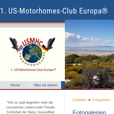
1. US-Motorhomes-Club Europa®
Home
Was wir bieten
Clubleben
Mitglied w
Clubleben
►
Fotogalerien
"Viel zu spät begreifen viele die
versäumten Lebensziele! Freude,
Fotogalerien
Schönheit der Natur, Gesundheit,