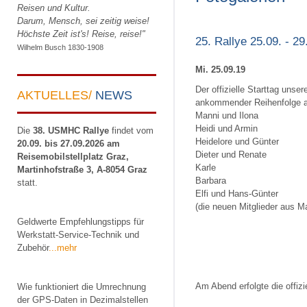
Reisen und Kultur.
Darum, Mensch, sei zeitig weise!
Höchste Zeit ist's! Reise, reise!"
25. Rallye 25.09. - 
Wilhelm Busch 1830-1908
Mi. 25.09.19
Der offizielle Starttag unser
AKTUELLES/
NEWS
ankommender Reihenfolge au
Manni und Ilona
Heidi und Armin
Die
38. USMHC Rallye
findet vom
Heidelore und Günter
20.09. bis 27.09.2026 am
Dieter und Renate
Reisemobilstellplatz Graz,
Karle
Martinhofstraße 3, A-8054 Graz
Barbara
statt.
Elfi und Hans-Günter
(die neuen Mitglieder aus M
Geldwerte Empfehlungstipps für
Werkstatt-Service-Technik und
Zubehör
...mehr
Am Abend erfolgte die offiz
Wie funktioniert die Umrechnung
der GPS-Daten in Dezimalstellen