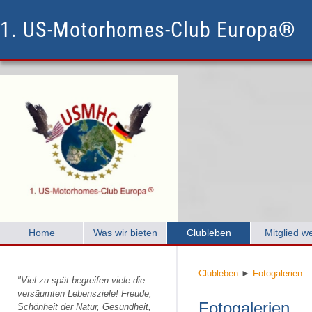
1. US-Motorhomes-Club Europa®
Home
Was wir bieten
Clubleben
Mitglied w
Clubleben
►
Fotogalerien
"Viel zu spät begreifen viele die
versäumten Lebensziele! Freude,
Fotogalerien
Schönheit der Natur, Gesundheit,