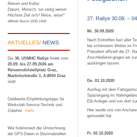
Reisen und Kultur.
Darum, Mensch, sei zeitig weise!
Höchste Zeit ist's! Reise, reise!"
27. Rallye 30.09. – 
Wilhelm Busch 1830-1908
Mi. 30.09.2020
Nach Eintreffen fast aller 
AKTUELLES/
NEWS
bei schönstem Wetter im Fr
Präsident offiziell die 27. 
Anschließend gingen wir zu
Die
38. USMHC Rallye
findet vom
ausklingen lassen.
20.09. bis 27.09.2026 am
Reisemobilstellplatz Graz,
Martinhofstraße 3, A-8054 Graz
Do. 01.10.2020
statt.
Ausflug mit dem Fahrgastsc
Spaziergang im Hafengeländ
Geldwerte Empfehlungstipps für
Elb-Anleger und von dort z
Werkstatt-Service-Technik und
Hier wurde uns von Anchare
Zubehör
...mehr
gemundet hat.
Wie funktioniert die Umrechnung
Fr. 02.10.2020
der GPS-Daten in Dezimalstellen