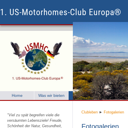
1. US-Motorhomes-Club Europa®
Home
Was wir bieten
Clubleben
Mitglied w
Clubleben
►
Fotogalerien
"Viel zu spät begreifen viele die
versäumten Lebensziele! Freude,
Fotogalerien
Schönheit der Natur, Gesundheit,