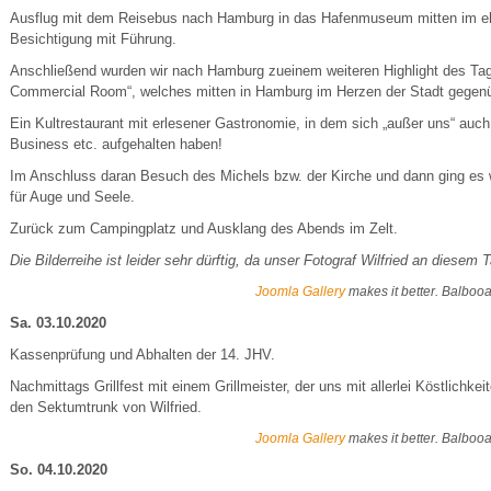
Ausflug mit dem Reisebus nach Hamburg in das Hafenmuseum mitten im eh
Besichtigung mit Führung.
Anschließend wurden wir nach Hamburg zueinem weiteren Highlight des Ta
Commercial Room“, welches mitten in Hamburg im Herzen der Stadt gegenübe
Ein Kultrestaurant mit erlesener Gastronomie, in dem sich „außer uns“ auc
Business etc. aufgehalten haben!
Im Anschluss daran Besuch des Michels bzw. der Kirche und dann ging es we
für Auge und Seele.
Zurück zum Campingplatz und Ausklang des Abends im Zelt.
Die Bilderreihe ist leider sehr dürftig, da unser Fotograf Wilfried an diese
Joomla Gallery
makes it better. Balboo
Sa. 03.10.2020
Kassenprüfung und Abhalten der 14. JHV.
Nachmittags Grillfest mit einem Grillmeister, der uns mit allerlei Köstlich
den Sektumtrunk von Wilfried.
Joomla Gallery
makes it better. Balboo
So. 04.10.2020