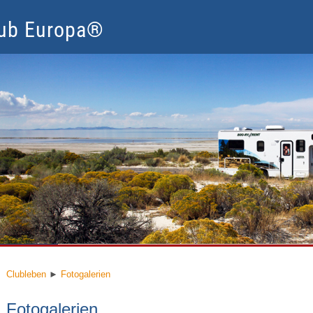
lub Europa®
lubleben
Mitglied werden
Nur für Mitglieder
Service
Clubleben
►
Fotogalerien
Fotogalerien