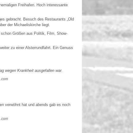
emaligen Freihafen. Hoch interessante
ges gebracht. Besuch des Restaurants „Old
r der Michaeliskirche liegt.
h schon Größen aus Politik, Film, Show-
iter zu einer Alsterrundfahrt. Ein Genuss
m Tag wegen Krankheit ausgefallen war.
a.com
keiten verwöhnt hat und abends gab es noch
a.com