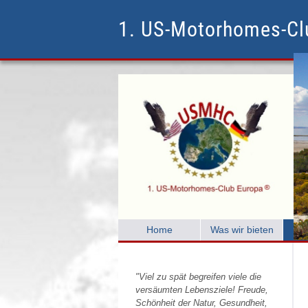
1. US-Motorhomes-C
Home
Was wir bieten
C
"Viel zu spät begreifen viele die
versäumten Lebensziele! Freude,
Schönheit der Natur, Gesundheit,