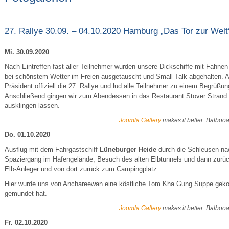
27. Rallye 30.09. – 04.10.2020 Hamburg „Das Tor zur Welt
Mi. 30.09.2020
Nach Eintreffen fast aller Teilnehmer wurden unsere Dickschiffe mit Fahne
bei schönstem Wetter im Freien ausgetauscht und Small Talk abgehalten. 
Präsident offiziell die 27. Rallye und lud alle Teilnehmer zu einem Begrüßu
Anschließend gingen wir zum Abendessen in das Restaurant Stover Strand
ausklingen lassen.
Joomla Gallery
makes it better. Balboo
Do. 01.10.2020
Ausflug mit dem Fahrgastschiff
Lüneburger Heide
durch die Schleusen n
Spaziergang im Hafengelände, Besuch des alten Elbtunnels und dann zurü
Elb-Anleger und von dort zurück zum Campingplatz.
Hier wurde uns von Anchareewan eine köstliche Tom Kha Gung Suppe gekocht
gemundet hat.
Joomla Gallery
makes it better. Balboo
Fr. 02.10.2020