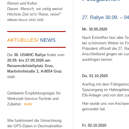
Reisen und Kultur.
Darum, Mensch, sei zeitig weise!
Höchste Zeit ist's! Reise, reise!"
27. Rallye 30.09. – 
Wilhelm Busch 1830-1908
Mi. 30.09.2020
Nach Eintreffen fast aller 
AKTUELLES/
NEWS
bei schönstem Wetter im Fr
Präsident offiziell die 27. 
Anschließend gingen wir zu
Die
38. USMHC Rallye
findet vom
ausklingen lassen.
20.09. bis 27.09.2026 am
Reisemobilstellplatz Graz,
Martinhofstraße 3, A-8054 Graz
Do. 01.10.2020
statt.
Ausflug mit dem Fahrgastsc
Spaziergang im Hafengeländ
Geldwerte Empfehlungstipps für
Elb-Anleger und von dort z
Werkstatt-Service-Technik und
Hier wurde uns von Anchare
Zubehör
...mehr
gemundet hat.
Wie funktioniert die Umrechnung
Fr. 02.10.2020
der GPS-Daten in Dezimalstellen