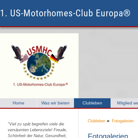
1. US-Motorhomes-Club Europa®
Home
Was wir bieten
Clubleben
Mitglied w
Clubleben
►
Fotogalerien
"Viel zu spät begreifen viele die
versäumten Lebensziele! Freude,
Fotogalerien
Schönheit der Natur, Gesundheit,