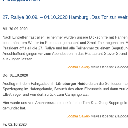
27. Rallye 30.09. – 04.10.2020 Hamburg „Das Tor zur Welt
Mi. 30.09.2020
Nach Eintreffen fast aller Teilnehmer wurden unsere Dickschiffe mit Fahne
bei schönstem Wetter im Freien ausgetauscht und Small Talk abgehalten. 
Präsident offiziell die 27. Rallye und lud alle Teilnehmer zu einem Begrüßu
Anschließend gingen wir zum Abendessen in das Restaurant Stover Strand
ausklingen lassen.
Joomla Gallery
makes it better. Balboo
Do. 01.10.2020
Ausflug mit dem Fahrgastschiff
Lüneburger Heide
durch die Schleusen n
Spaziergang im Hafengelände, Besuch des alten Elbtunnels und dann zurü
Elb-Anleger und von dort zurück zum Campingplatz.
Hier wurde uns von Anchareewan eine köstliche Tom Kha Gung Suppe gekocht
gemundet hat.
Joomla Gallery
makes it better. Balboo
Fr. 02.10.2020