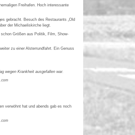
emaligen Freihafen. Hoch interessante
ges gebracht. Besuch des Restaurants „Old
r der Michaeliskirche liegt.
h schon Größen aus Politik, Film, Show-
iter zu einer Alsterrundfahrt. Ein Genuss
m Tag wegen Krankheit ausgefallen war.
a.com
keiten verwöhnt hat und abends gab es noch
a.com