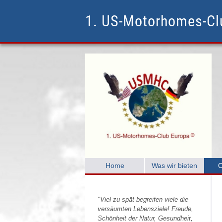
1. US-Motorhomes-C
Home
Was wir bieten
C
"Viel zu spät begreifen viele die
versäumten Lebensziele! Freude,
Schönheit der Natur, Gesundheit,