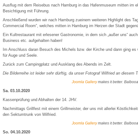
Ausflug mit dem Reisebus nach Hamburg in das Hafenmuseum mitten im eh
Besichtigung mit Führung.
Anschließend wurden wir nach Hamburg zueinem weiteren Highlight des Ta
Commercial Room“, welches mitten in Hamburg im Herzen der Stadt gegenübe
Ein Kultrestaurant mit erlesener Gastronomie, in dem sich „außer uns“ auc
Business etc. aufgehalten haben!
Im Anschluss daran Besuch des Michels bzw. der Kirche und dann ging es we
für Auge und Seele.
Zurück zum Campingplatz und Ausklang des Abends im Zelt.
Die Bilderreihe ist leider sehr dürftig, da unser Fotograf Wilfried an diese
Joomla Gallery
makes it better. Balboo
Sa. 03.10.2020
Kassenprüfung und Abhalten der 14. JHV.
Nachmittags Grillfest mit einem Grillmeister, der uns mit allerlei Köstlich
den Sektumtrunk von Wilfried.
Joomla Gallery
makes it better. Balboo
So. 04.10.2020