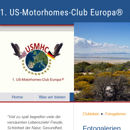
1. US-Motorhomes-Club Europa®
Home
Was wir bieten
Clubleben
Mitglied w
Clubleben
►
Fotogalerien
"Viel zu spät begreifen viele die
versäumten Lebensziele! Freude,
Fotogalerien
Schönheit der Natur, Gesundheit,