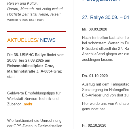
Reisen und Kultur.
Darum, Mensch, sei zeitig weise!
Höchste Zeit ist's! Reise, reise!"
27. Rallye 30.09. – 
Wilhelm Busch 1830-1908
Mi. 30.09.2020
Nach Eintreffen fast aller 
AKTUELLES/
NEWS
bei schönstem Wetter im Fr
Präsident offiziell die 27. 
Anschließend gingen wir zu
Die
38. USMHC Rallye
findet vom
ausklingen lassen.
20.09. bis 27.09.2026 am
Reisemobilstellplatz Graz,
Martinhofstraße 3, A-8054 Graz
Do. 01.10.2020
statt.
Ausflug mit dem Fahrgastsc
Spaziergang im Hafengeländ
Geldwerte Empfehlungstipps für
Elb-Anleger und von dort z
Werkstatt-Service-Technik und
Hier wurde uns von Anchare
Zubehör
...mehr
gemundet hat.
Wie funktioniert die Umrechnung
Fr. 02.10.2020
der GPS-Daten in Dezimalstellen