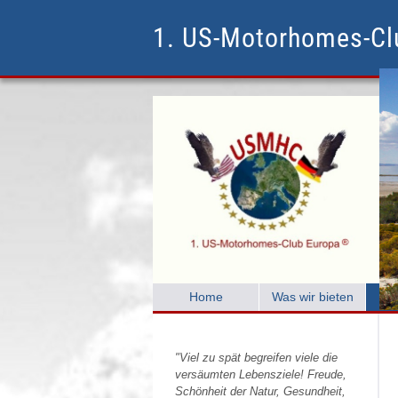
1. US-Motorhomes-C
Home
Was wir bieten
C
"Viel zu spät begreifen viele die
versäumten Lebensziele! Freude,
Schönheit der Natur, Gesundheit,