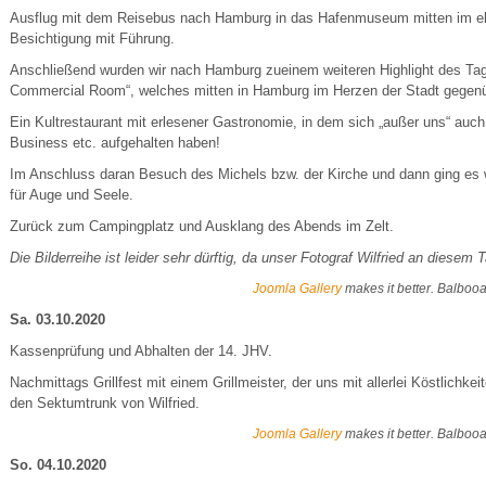
Ausflug mit dem Reisebus nach Hamburg in das Hafenmuseum mitten im eh
Besichtigung mit Führung.
Anschließend wurden wir nach Hamburg zueinem weiteren Highlight des Ta
Commercial Room“, welches mitten in Hamburg im Herzen der Stadt gegenübe
Ein Kultrestaurant mit erlesener Gastronomie, in dem sich „außer uns“ auc
Business etc. aufgehalten haben!
Im Anschluss daran Besuch des Michels bzw. der Kirche und dann ging es we
für Auge und Seele.
Zurück zum Campingplatz und Ausklang des Abends im Zelt.
Die Bilderreihe ist leider sehr dürftig, da unser Fotograf Wilfried an diese
Joomla Gallery
makes it better. Balboo
Sa. 03.10.2020
Kassenprüfung und Abhalten der 14. JHV.
Nachmittags Grillfest mit einem Grillmeister, der uns mit allerlei Köstlich
den Sektumtrunk von Wilfried.
Joomla Gallery
makes it better. Balboo
So. 04.10.2020