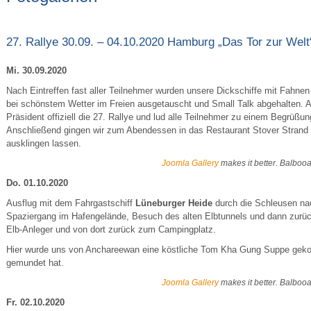
27. Rallye 30.09. – 04.10.2020 Hamburg „Das Tor zur Welt
Mi. 30.09.2020
Nach Eintreffen fast aller Teilnehmer wurden unsere Dickschiffe mit Fahne
bei schönstem Wetter im Freien ausgetauscht und Small Talk abgehalten. 
Präsident offiziell die 27. Rallye und lud alle Teilnehmer zu einem Begrüßu
Anschließend gingen wir zum Abendessen in das Restaurant Stover Strand
ausklingen lassen.
Joomla Gallery
makes it better. Balboo
Do. 01.10.2020
Ausflug mit dem Fahrgastschiff
Lüneburger Heide
durch die Schleusen n
Spaziergang im Hafengelände, Besuch des alten Elbtunnels und dann zurü
Elb-Anleger und von dort zurück zum Campingplatz.
Hier wurde uns von Anchareewan eine köstliche Tom Kha Gung Suppe gekocht
gemundet hat.
Joomla Gallery
makes it better. Balboo
Fr. 02.10.2020