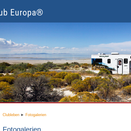
lub Europa®
lubleben
Mitglied werden
Nur für Mitglieder
Service
Clubleben
►
Fotogalerien
Fotogalerien