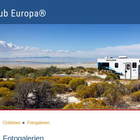
lub Europa®
lubleben
Mitglied werden
Nur für Mitglieder
Service
Clubleben
►
Fotogalerien
Fotogalerien