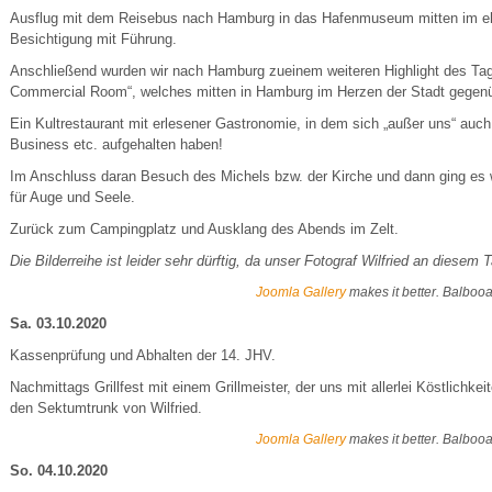
Ausflug mit dem Reisebus nach Hamburg in das Hafenmuseum mitten im eh
Besichtigung mit Führung.
Anschließend wurden wir nach Hamburg zueinem weiteren Highlight des Ta
Commercial Room“, welches mitten in Hamburg im Herzen der Stadt gegenübe
Ein Kultrestaurant mit erlesener Gastronomie, in dem sich „außer uns“ auc
Business etc. aufgehalten haben!
Im Anschluss daran Besuch des Michels bzw. der Kirche und dann ging es we
für Auge und Seele.
Zurück zum Campingplatz und Ausklang des Abends im Zelt.
Die Bilderreihe ist leider sehr dürftig, da unser Fotograf Wilfried an diese
Joomla Gallery
makes it better. Balboo
Sa. 03.10.2020
Kassenprüfung und Abhalten der 14. JHV.
Nachmittags Grillfest mit einem Grillmeister, der uns mit allerlei Köstlich
den Sektumtrunk von Wilfried.
Joomla Gallery
makes it better. Balboo
So. 04.10.2020