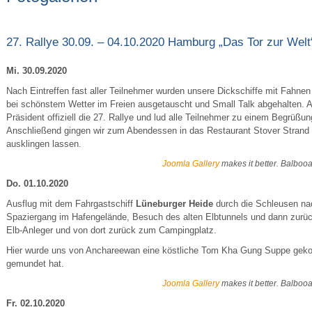
27. Rallye 30.09. – 04.10.2020 Hamburg „Das Tor zur Welt
Mi. 30.09.2020
Nach Eintreffen fast aller Teilnehmer wurden unsere Dickschiffe mit Fahne
bei schönstem Wetter im Freien ausgetauscht und Small Talk abgehalten. 
Präsident offiziell die 27. Rallye und lud alle Teilnehmer zu einem Begrüßu
Anschließend gingen wir zum Abendessen in das Restaurant Stover Strand
ausklingen lassen.
Joomla Gallery
makes it better. Balboo
Do. 01.10.2020
Ausflug mit dem Fahrgastschiff
Lüneburger Heide
durch die Schleusen n
Spaziergang im Hafengelände, Besuch des alten Elbtunnels und dann zurü
Elb-Anleger und von dort zurück zum Campingplatz.
Hier wurde uns von Anchareewan eine köstliche Tom Kha Gung Suppe gekocht
gemundet hat.
Joomla Gallery
makes it better. Balboo
Fr. 02.10.2020