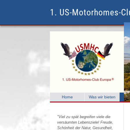
1. US-Motorhomes-C
Home
Was wir bieten
C
"Viel zu spät begreifen viele die
versäumten Lebensziele! Freude,
Schönheit der Natur, Gesundheit,