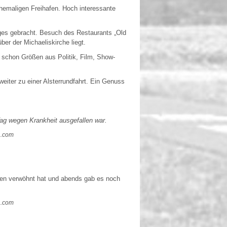
emaligen Freihafen. Hoch interessante
ges gebracht. Besuch des Restaurants „Old
r der Michaeliskirche liegt.
h schon Größen aus Politik, Film, Show-
iter zu einer Alsterrundfahrt. Ein Genuss
m Tag wegen Krankheit ausgefallen war.
a.com
keiten verwöhnt hat und abends gab es noch
a.com