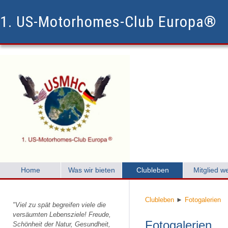
1. US-Motorhomes-Club Europa®
Home
Was wir bieten
Clubleben
Mitglied w
Clubleben
►
Fotogalerien
"Viel zu spät begreifen viele die
versäumten Lebensziele! Freude,
Fotogalerien
Schönheit der Natur, Gesundheit,