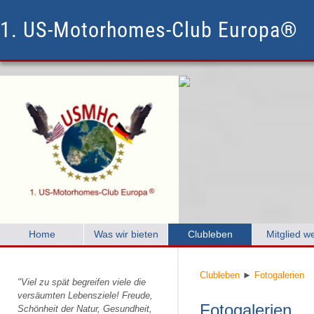
1. US-Motorhomes-Club Europa®
Home
Was wir bieten
Clubleben
Mitglied w
Clubleben
►
Fotogalerien
"Viel zu spät begreifen viele die
versäumten Lebensziele! Freude,
Fotogalerien
Schönheit der Natur, Gesundheit,