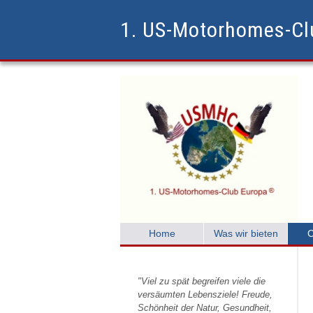
1. US-Motorhomes-C
Home
Was wir bieten
C
"Viel zu spät begreifen viele die
versäumten Lebensziele! Freude,
Schönheit der Natur, Gesundheit,