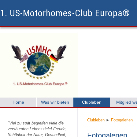
1. US-Motorhomes-Club Europa®
Home
Was wir bieten
Clubleben
Mitglied w
Clubleben
►
Fotogalerien
"Viel zu spät begreifen viele die
versäumten Lebensziele! Freude,
Fotogalerien
Schönheit der Natur, Gesundheit,