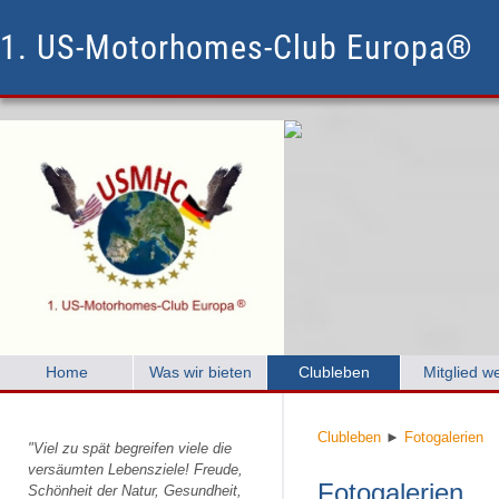
1. US-Motorhomes-Club Europa®
Home
Was wir bieten
Clubleben
Mitglied w
Clubleben
►
Fotogalerien
"Viel zu spät begreifen viele die
versäumten Lebensziele! Freude,
Fotogalerien
Schönheit der Natur, Gesundheit,