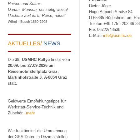
Reisen und Kultur.
Dieter Jäger
Darum, Mensch, sei zeitig weise!
Hugo-Asbach-Straße 84
Höchste Zeit ist's! Reise, reise!"
D-65385 Rüdesheim am Rhe
Wilhelm Busch 1830-1908
Telefon +49 175 - 202 46 38
Fax 06722/48539
E-Mail:
info@usmhc.de
AKTUELLES/
NEWS
Die
38. USMHC Rallye
findet vom
20.09. bis 27.09.2026 am
Reisemobilstellplatz Graz,
Martinhofstraße 3, A-8054 Graz
statt.
Geldwerte Empfehlungstipps für
Werkstatt-Service-Technik und
Zubehör
...mehr
Wie funktioniert die Umrechnung
der GPS-Daten in Dezimalstellen